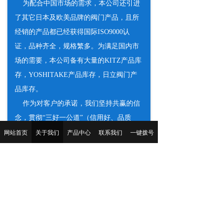
为配合中国市场的需求，本公司还引进
了其它日本及欧美品牌的阀门产品，且所
经销的产品都已经获得国际ISO9000认
证，品种齐全，规格繁多。为满足国内市
场的需要，本公司备有大量的KITZ产品库
存，YOSHITAKE产品库存，日立阀门产
品库存。
作为对客户的承诺，我们坚持共赢的信
念，贯彻“三好一公道”（信用好、品质
网站首页
好、服务好、价格公道）的诚信原则，是
关于我们
产品中心
联系我们
一键拨号
大家的忠实伙伴。着眼未来，本公司将以
优质的产品更周到的服务于广大用户，欢
迎赐电来函联系。